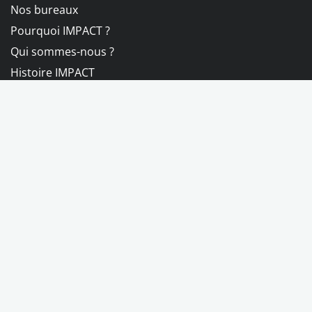
Nos bureaux
Pourquoi IMPACT ?
Qui sommes-nous ?
Histoire IMPACT
IMPACT International
International workers
IMPACT Munca
IMPACT Praca
© 2026 IMPACT
Conditions generales
Informations juridiques
Politique de confidentialite