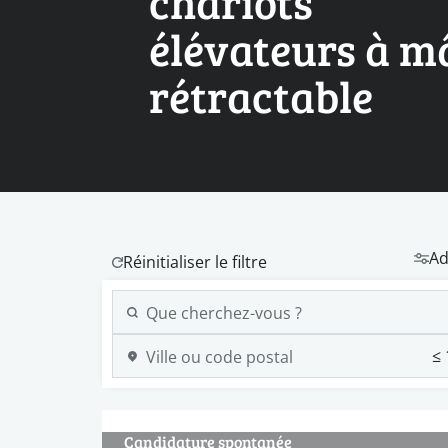
chariots
élévateurs à m
rétractable
Ad
Candidature spontanée