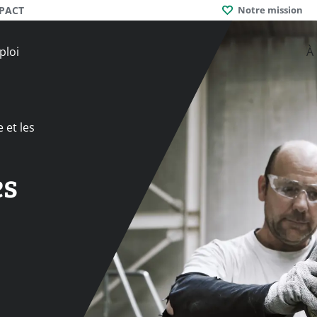
MPACT
Notre mission
ploi
À
 et les
es