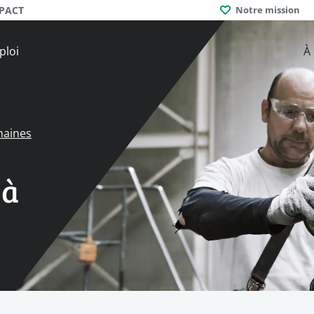
MPACT
Notre mission
ploi
À
maines
 à