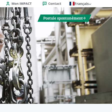
Mon IMPACT
Contact
Français
Postule spontanément
 propos d’IMPACT