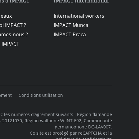
os d’IMPACT
IMPACT International
reaux
International workers
i IMPACT ?
IMPACT Munca
mmes-nous ?
IMPACT Praca
e IMPACT
lement
Conditions utilisation
c les numéros d’agrément suivants : Région flamande
06-20121030, Région wallonne W.INT.692, Communauté
germanophone DG-LAV007.
Ce site est protégé par reCAPTCHA et la