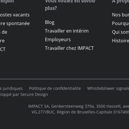
emploi
Vous voulez en savoir
À prop
plus?
postes vacants
Nos bu
Blog
ure spontanée
Pourquo
Travailler en intérim
 de
Qui so
Employeurs
re
Histoir
Travailler chez IMPACT
CT
s juridiques
Politique de confidentialite
Whistleblower signa
loppé par
Secure Design
IMPACT SA, Genkersteenweg 379a, 3500 Hasselt, ave
VG.277/BUC, Région de Bruxelles-Capitale 01674