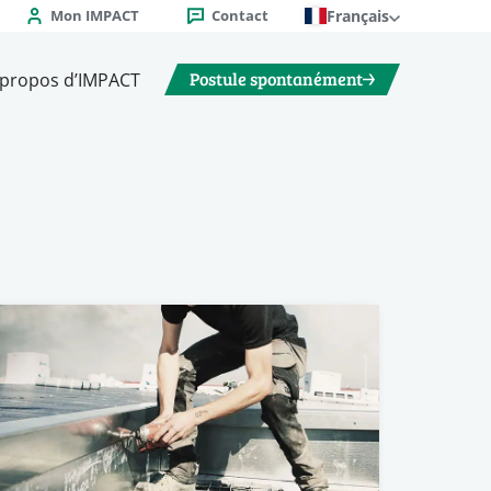
Mon IMPACT
Contact
Français
Postule spontanément
 propos d’IMPACT