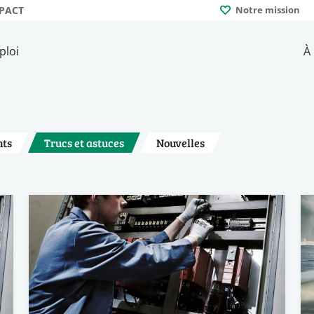
MPACT
Notre mission
ploi
À
ts
Trucs et astuces
Nouvelles