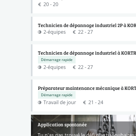
20 - 20
Technicien de dépannage industriel 2P à KO
2-équipes
22 - 27
Technicien de dépannage industriel à KORT
Démarrage rapide
2-équipes
22 - 27
Préparateur maintenance mécanique à KOR
Démarrage rapide
Travail de jour
21 - 24
Application spontanée
Tu n'as pas trouvé le défi que tu souhaites