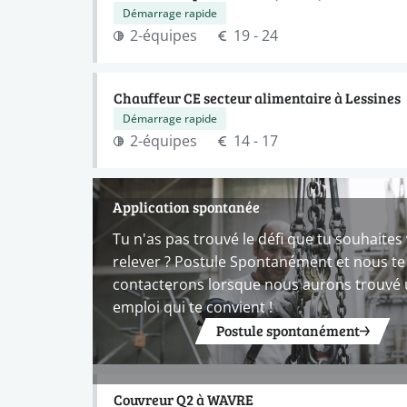
Démarrage rapide
2-équipes
19 - 24
Chauffeur CE secteur alimentaire à Lessines
Démarrage rapide
2-équipes
14 - 17
Application spontanée
Tu n'as pas trouvé le défi que tu souhaites
relever ? Postule Spontanément et nous te
contacterons lorsque nous aurons trouvé
emploi qui te convient !
Postule spontanément
Couvreur Q2 à WAVRE