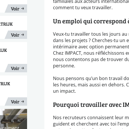
familiales aux acteurs internationa
comment tu veux travailler.
Voir
Un emploi qui correspond à
RTRIJK
Veux-tu travailler tous les jours a
Voir
dans les projets ? Cherches-tu un
intérimaire avec option permanent
RIJK
Chez IMPACT, nous réfléchissons 
nous contentons pas de trouver du
personne.
Voir
Nous pensons qu’un bon travail do
TRIJK
les heures, mais aussi en dehors. C
un impact.
Voir
Pourquoi travailler avec I
Nos recruteurs connaissent leur méti
guident et cherchent avec toi l’empl
 vraiment