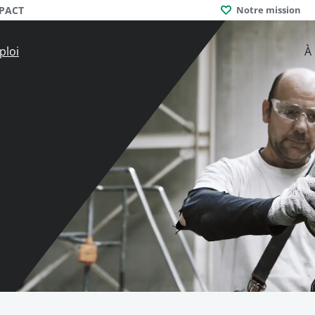
MPACT
Notre mission
ploi
À