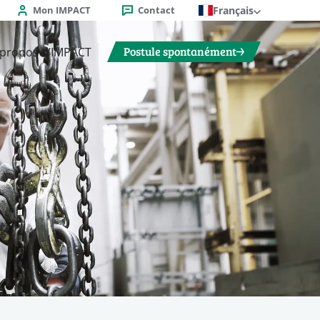
Mon IMPACT
Contact
Français
Postule spontanément
 propos d’IMPACT