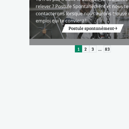
relever ? Postule Spontanément et nous te
contacterons lorsque nous aurons trouvé
emploi qui te convient !
Postule spontanément
1
2
3
…
83