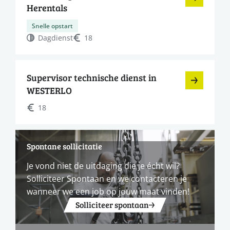
Herentals
Snelle opstart
Dagdienst
18
Supervisor technische dienst in
WESTERLO
18
Spontane sollicitatie
Je vond niet de uitdaging die je écht wil?
Solliciteer Spontaan en we contacteren je
wanneer we een job op jouw maat vinden!
Solliciteer spontaan