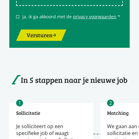
Ja, ik ga akkoord met de
privacy voorwaarden
*
Versturen
In 5 stappen naar je nieuwe job
1
2
Sollicitatie
Matching
Je solliciteert op een
We gaan aan d
specifieke job of waagt
sollicitatie en