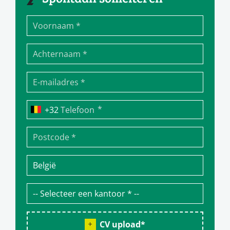
*
Telefoon
CV upload
*