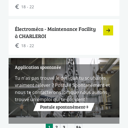
18 - 22
Électroméca - Maintenance Facility
à CHARLEROI
18 - 22
Application spontanée
Tu n'as pas trouvé le défi que tu souhaites
vraiment relever ? Postule Spontanément et
nous te contacterons lorsque nous aurons
trouvé un emploi qui te convient !
Postule spontanément
1
2
3
…
84