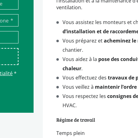
l’installation et à la maintenance 
ventilation.
*
hone
Vous assistez les monteurs et c
d’installation et de raccordem
Vous préparez et
acheminez le m
chantier.
Vous aidez à la
pose des condui
chaleur
.
ialité
*
Vous effectuez des
travaux de p
Vous veillez à
maintenir l’ordre 
Vous respectez les
consignes de
HVAC.
Régime de travail
Temps plein