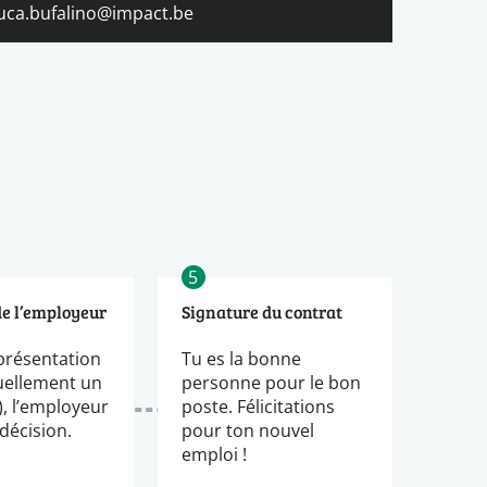
luca.bufalino@impact.be
5
de l’employeur
Signature du contrat
présentation
Tu es la bonne
uellement un
personne pour le bon
), l’employeur
poste. Félicitations
décision.
pour ton nouvel
emploi !