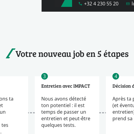
+32 4 230 55 20
Votre nouveau job en 5 étapes
3
4
Entretien avec IMPACT
Décision 
ons ta
Nous avons détecté
Après ta 
et
ton potentiel : il est
(et évent
 un
temps de passer un
entretien
entretien et peut-être
prend sa 
 tes
quelques tests.
.