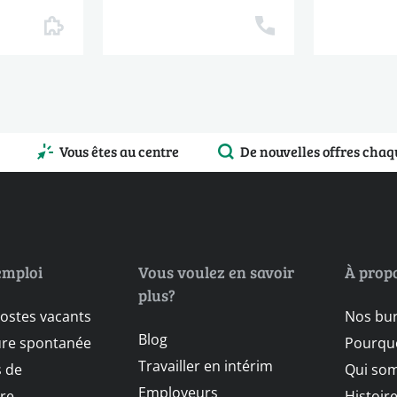
Vous êtes au centre
De nouvelles offres chaq
emploi
Vous voulez en savoir
À prop
plus?
postes vacants
Nos bu
Blog
ure spontanée
Pourquo
Travailler en intérim
 de
Qui so
Employeurs
re
Histoir