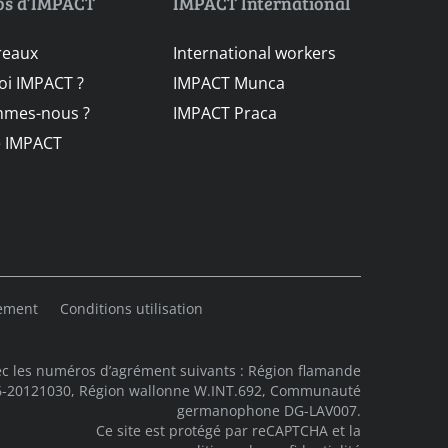
os d’IMPACT
IMPACT International
reaux
International workers
i IMPACT ?
IMPACT Munca
mmes-nous ?
IMPACT Praca
e IMPACT
lement
Conditions utilisation
c les numéros d’agrément suivants : Région flamande
06-20121030, Région wallonne W.INT.692, Communauté
germanophone DG-LAV007.
Ce site est protégé par reCAPTCHA et la