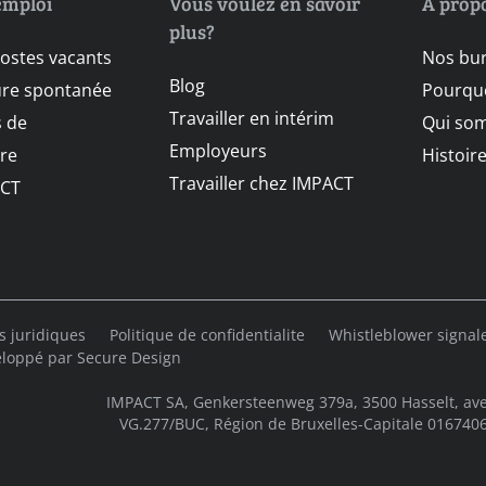
emploi
Vous voulez en savoir
À prop
plus?
postes vacants
Nos bu
Blog
ure spontanée
Pourquo
Travailler en intérim
 de
Qui so
Employeurs
re
Histoir
Travailler chez IMPACT
CT
s juridiques
Politique de confidentialite
Whistleblower signa
loppé par
Secure Design
IMPACT SA, Genkersteenweg 379a, 3500 Hasselt, ave
VG.277/BUC, Région de Bruxelles-Capitale 01674