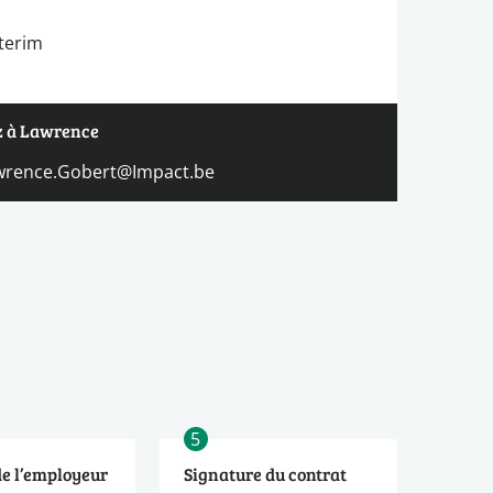
nterim
z à Lawrence
wrence.Gobert@Impact.be
5
de l’employeur
Signature du contrat