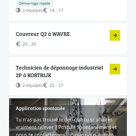
Démarrage rapide
2-équipes
14 - 17
Couvreur Q2 à WAVRE
20 - 20
Technicien de dépannage industriel
2P à KORTRIJK
2-équipes
22 - 27
Application spontanée
Tu n'as pas trouvé le défi que tu souhaites
vraiment relever ? Postule Spontanément et
nous te contacterons lorsque nous aurons