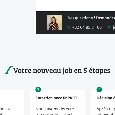
Des questions ? Demandez
+32 64 85 81 00
Votre nouveau job en 5 étapes
3
4
Entretien avec IMPACT
Décision 
ons ta
Nous avons détecté
Après ta 
et
ton potentiel : il est
(et évent