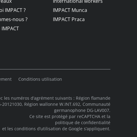
reaux
International workers
i IMPACT ?
IMPACT Munca
mmes-nous ?
IMPACT Praca
e IMPACT
lement
Conditions utilisation
c les numéros d’agrément suivants : Région flamande
06-20121030, Région wallonne W.INT.692, Communauté
germanophone DG-LAV007.
Ce site est protégé par reCAPTCHA et la
politique de confidentialité
et les
conditions d’utilisation
de Google s’appliquent.