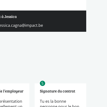
 à Jessica
jessica.cagna@impact.be
5
de l’employeur
Signature du contrat
présentation
Tu es la bonne
uellement un
personne pour le bon