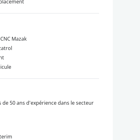
déplacement
s CNC Mazak
zatrol
nt
icule
s de 50 ans d'expérience dans le secteur
nterim