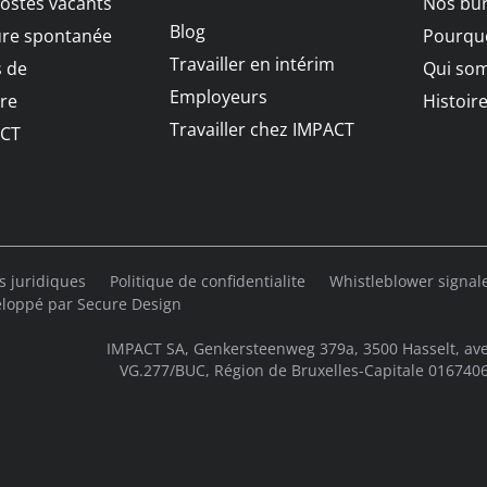
postes vacants
Nos bu
Blog
ure spontanée
Pourquo
Travailler en intérim
 de
Qui so
Employeurs
re
Histoir
Travailler chez IMPACT
CT
s juridiques
Politique de confidentialite
Whistleblower signa
loppé par
Secure Design
IMPACT SA, Genkersteenweg 379a, 3500 Hasselt, ave
VG.277/BUC, Région de Bruxelles-Capitale 01674