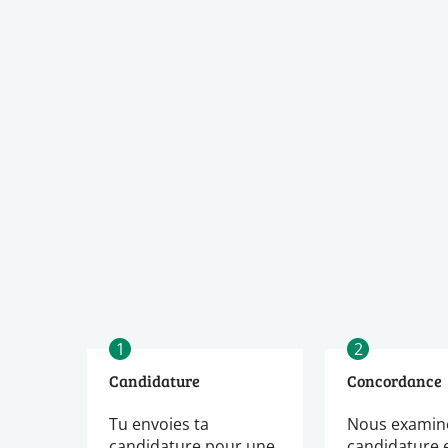
1
2
Candidature
Concordance
Tu envoies ta
Nous examin
candidature pour une
candidature 