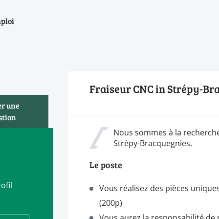
mploi
Fraiseur CNC in Strépy-Br
er une
stion
Nous sommes à la recherche 
Strépy-Bracquegnies.
Le poste
ofil
Vous réalisez des pièces uniques
(200p)
Vous aurez la responsabilité de r