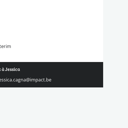
nterim
 à Jessica
jessica.cagna@impact.be