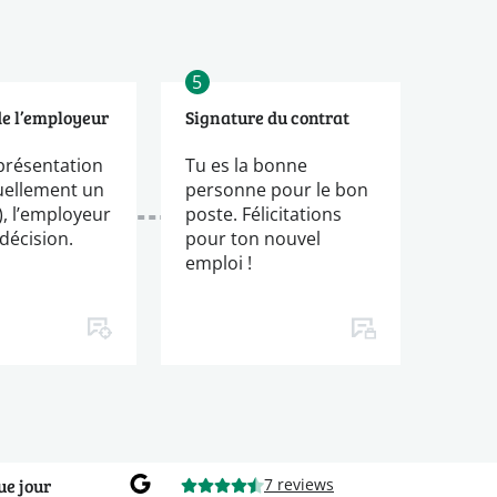
5
de l’employeur
Signature du contrat
présentation
Tu es la bonne
uellement un
personne pour le bon
), l’employeur
poste. Félicitations
décision.
pour ton nouvel
emploi !
ue jour
7 reviews