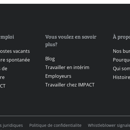
emploi
Vous voulez en savoir
À prop
plus?
postes vacants
Nos bu
Blog
ure spontanée
Pourquo
Travailler en intérim
 de
Qui so
Employeurs
re
Histoir
Travailler chez IMPACT
CT
s juridiques
Politique de confidentialite
Whistleblower signa