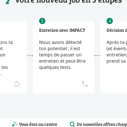
3
4
Entretien avec IMPACT
Décision 
ons ta
Nous avons détecté
Après ta 
et
ton potentiel : il est
(et évent
 un
temps de passer un
entretien
entretien et peut-être
prend sa 
 tes
quelques tests.
.
Vous êtes au centre
De nouvelles offres chaq