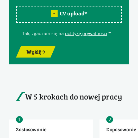
CV upload
*
Tak, zgadzam się na
politykę prywatności
*
Wyślij
W 5 krokach do nowej pracy
1
2
Zastosowanie
Dopasowanie