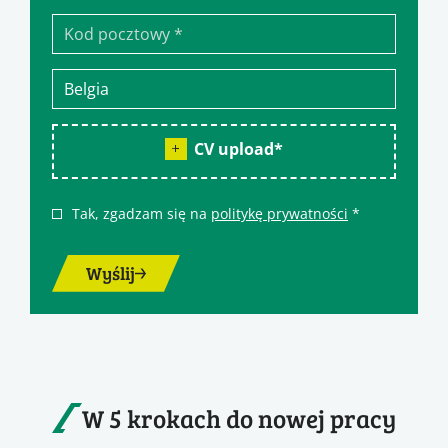
CV upload
*
Tak, zgadzam się na
politykę prywatności
*
Wyślij
W 5 krokach do nowej pracy