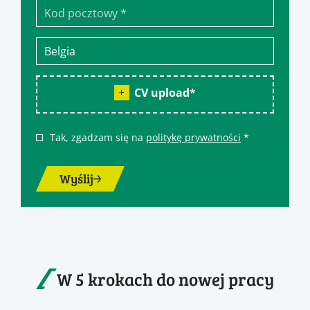
CV upload
*
Tak, zgadzam się na
politykę prywatności
*
Wyślij
W 5 krokach do nowej pracy