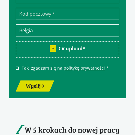
CV upload
*
Tak, zgadzam się na
politykę prywatności
*
Wyślij
W 5 krokach do nowej pracy