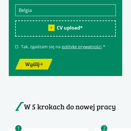
CV upload
*
Tak, zgadzam się na
politykę prywatności
*
Wyślij
W 5 krokach do nowej pracy
1
2