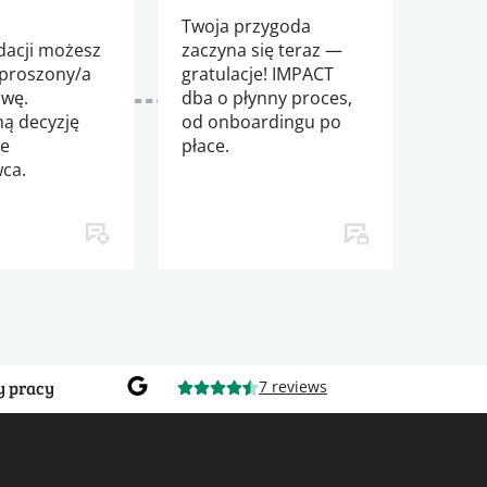
j
Twoja przygoda
acji możesz
zaczyna się teraz —
aproszony/a
gratulacje! IMPACT
wę.
dba o płynny proces,
ną decyzję
od onboardingu po
je
płace.
ca.
y pracy
7 reviews