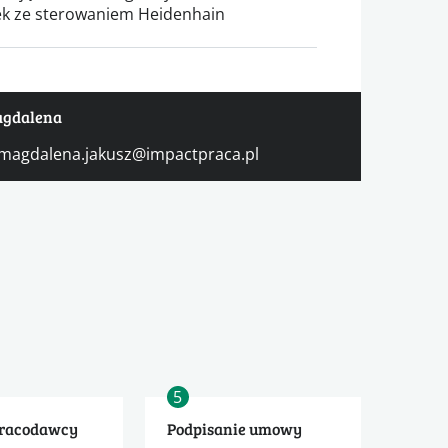
ek ze sterowaniem Heidenhain
agdalena
magdalena.jakusz@impactpraca.pl
5
pracodawcy
Podpisanie umowy