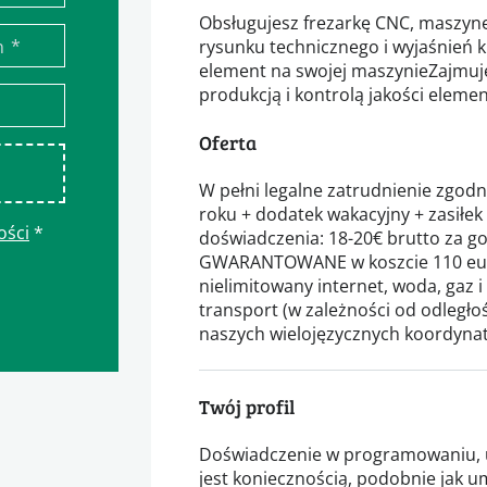
Obsługujesz frezarkę CNC, maszyn
*
n
rysunku technicznego i wyjaśnień 
element na swojej maszynieZajmuj
produkcją i kontrolą jakości eleme
Oferta
W pełni legalne zatrudnienie zgodn
roku + dodatek wakacyjny + zasiłe
ości
*
doświadczenia: 18-20€ brutto za 
GWARANTOWANE w koszcie 110 eur
nielimitowany internet, woda, gaz 
transport (w zależności od odległ
naszych wielojęzycznych koordyna
Twój profil
Doświadczenie w programowaniu, u
jest koniecznością, podobnie jak u