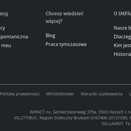
racy
Chcesz wiedzieć
O IMP
więcej?
acy
Nasze b
Blog
 spontaniczna
Dlacze
Praca tymczasowa
l meu
Kim jes
Histori
Polityka prywatnosci
Whistleblower
Warunki uzytkowania
U
IMPACT nv, Genkersteenweg 379a, 3500 Hasselt z 
VG.277/BUC, Region Stołeczny Brukseli 0167406-20121030, 
DG-LAV007. Ta 