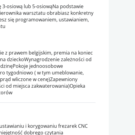
ę 3-osiową lub 5-osiowąNa podstawie
kierownika warsztatu obrabiasz konkretny
esz się programowaniem, ustawianiem,
ntu
ie z prawem belgijskim, premia na koniec
k na dzieckoWynagrodzenie zależności od
godzinęPokoje jednoosobowe
o tygodniowo ( w tym umeblowanie,
i prąd wliczone w cenę)Zapewniony
ości od miejsca zakwaterowania)Opieka
torów
stawianiu i korygowaniu frezarek CNC
miejętność dobrego czytania