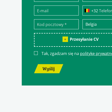
Telefo
Przesyłanie CV
Tak, zgadzam się na
politykę prywatn
Wyślij