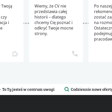
 Twoją
Wiemy, że CV nie
Po nasze
przedstawia całej
rekomend
 czy
historii – dlatego
zostać z
cja i
chcemy Cię poznać i
na rozmo
ie
odkryć Twoje mocne
Ostatecz
strony.
podejmu
m
pracodaw
To Ty jesteś w centrum uwagi
Codziennie nowe ofert