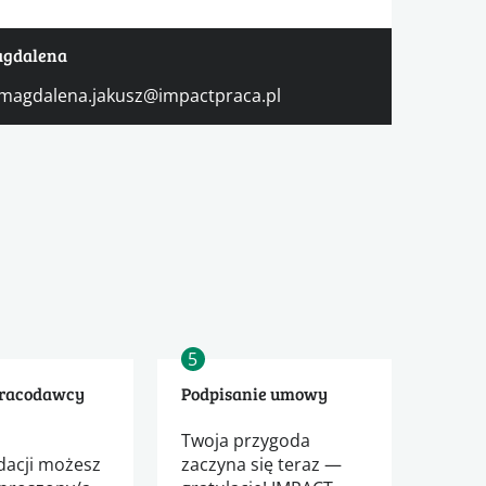
agdalena
magdalena.jakusz@impactpraca.pl
5
pracodawcy
Podpisanie umowy
j
Twoja przygoda
acji możesz
zaczyna się teraz —