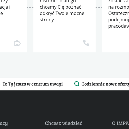
 czy
historii – dlatego
zostać z
cja i
chcemy Cię poznać i
na rozmo
ie
odkryć Twoje mocne
Ostatecz
strony.
podejmu
m
pracodaw
To Ty jesteś w centrum uwagi
Codziennie nowe ofert
racy
Chcesz wiedzieć
O IMP