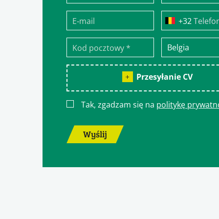
Telefo
Przesyłanie CV
Tak, zgadzam się na
politykę prywatn
Wyślij