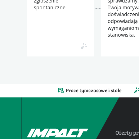
zgłoszenie
sprawdzamy,
spontaniczne.
Twoja motywa
doświadczen
odpowiadają
wymaganio
stanowiska.
Prace tymczasowe i stałe
Oferty p