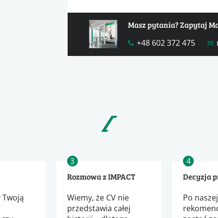
Masz pytania? Zapytaj M
+48 602 372 475
3
4
Rozmowa z IMPACT
Decyzja 
 Twoją
Wiemy, że CV nie
Po nasze
przedstawia całej
rekomend