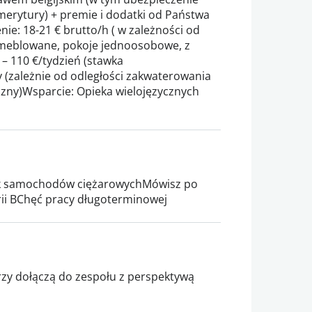
erytury) + premie i dodatki od Państwa
ie: 18-21 € brutto/h ( w zależności od
meblowane, pokoje jednoosobowe, z
– 110 €/tydzień (stawka
(zależnie od odległości zakwaterowania
czny)Wsparcie: Opieka wielojęzycznych
ik samochodów ciężarowychMówisz po
ii BChęć pracy długoterminowej
zy dołączą do zespołu z perspektywą