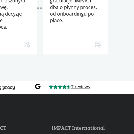
aproszony/a
gratulacje! IMPACT
wę.
dba o płynny proces,
ną decyzję
od onboardingu po
je
płace.
ca.
y pracy
7 reviews
ACT
IMPACT International