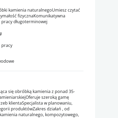
óbki kamienia naturalnegoUmiesz czytać
zymałość fizycznaKomunikatywna
ć pracy długoterminowej
y
 pracy
awodowe
ąca się obróbką kamienia z ponad 35-
amieniarskiejOferuje szeroką gamę
eb klientaSpecjalista w planowaniu,
egorii produktówZakres działań , od
ż kamienia naturalnego, kompozytowego,