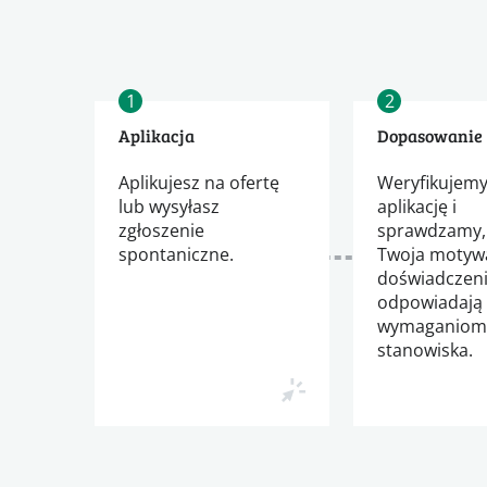
1
2
Aplikacja
Dopasowanie
Aplikujesz na ofertę
Weryfikujemy
lub wysyłasz
aplikację i
zgłoszenie
sprawdzamy,
spontaniczne.
Twoja motywa
doświadczen
odpowiadają
wymaganio
stanowiska.