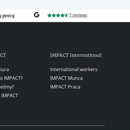
y pracy
7 reviews
ACT
IMPACT International
iura
International workers
go IMPACT?
IMPACT Munca
teśmy?
IMPACT Praca
a IMPACT