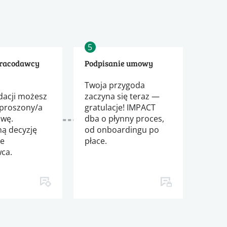
5
pracodawcy
Podpisanie umowy
j
Twoja przygoda
acji możesz
zaczyna się teraz —
aproszony/a
gratulacje! IMPACT
wę.
dba o płynny proces,
ną decyzję
od onboardingu po
je
płace.
ca.