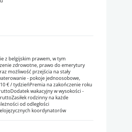
ku
ie z belgijskim prawem, w tym
czenie zdrowotne, prawo do emerytury
oraz możliwość przejścia na stały
aterowanie - pokoje jednoosobowe,
 110 € / tydzieńPremia na zakończenie roku
ruttoDodatek wakacyjny w wysokości -
uttoZasiłek rodzinny na każde
leżności od odległości
ielojęzycznych koordynatorów