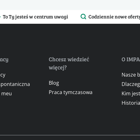
To Ty jesteś w centrum uwagi
Codziennie nowe ofert
racy
Chcesz wiedzieć
O IMP
więcej?
acy
Nasze b
Blog
 spontaniczna
Dlacze
Praca tymczasowa
l meu
Kim jes
Histori