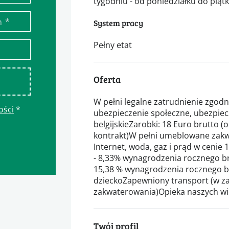
tygodniu - od poniedziałku do piąt
*
n
System pracy
Pełny etat
Oferta
W pełni legalne zatrudnienie zgodn
ości
*
ubezpieczenie społeczne, ubezpie
belgijskieZarobki: 18 Euro brutto (
kontrakt)W pełni umeblowane zakw
Internet, woda, gaz i prąd w cenie
- 8,33% wynagrodzenia rocznego b
15,38 % wynagrodzenia rocznego br
dzieckoZapewniony transport (w za
zakwaterowania)Opieka naszych w
Twój profil