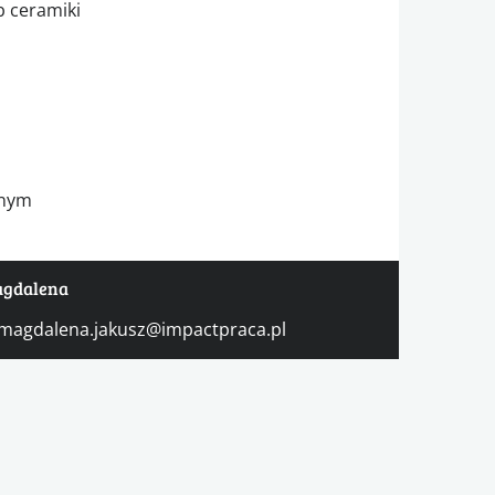
b ceramiki
bnym
agdalena
magdalena.jakusz@impactpraca.pl