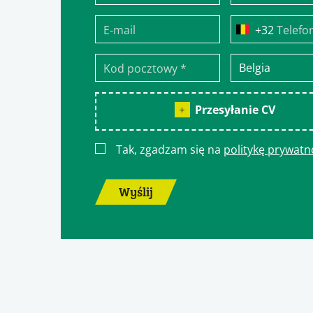
Telefo
Przesyłanie CV
Tak, zgadzam się na
politykę prywatn
Wyślij