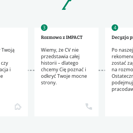
3
4
Rozmowa z IMPACT
Decyzja 
 Twoją
Wiemy, że CV nie
Po nasze
przedstawia całej
rekomend
 czy
historii – dlatego
zostać z
cja i
chcemy Cię poznać i
na rozmo
ie
odkryć Twoje mocne
Ostatecz
strony.
podejmu
m
pracodaw