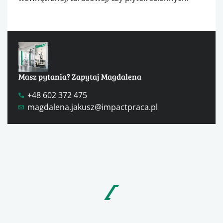
Masz pytania? Zapytaj Magdalena
+48 602 372 475
magdalena.jakusz@impactpraca.pl