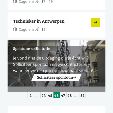
Dagdienst
17 - 19
Technieker in Antwerpen
Dagdienst
15
Spontane sollicitatie
Je vond niet de uitdaging die je écht wil?
Solliciteer spontaan en we contacteren je
wanneer we een job op jouw maat vinden!
Solliciteer spontaan
1
…
44
45
46
47
48
…
52