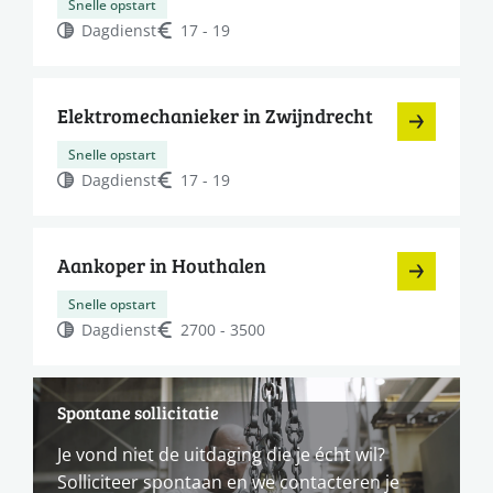
Snelle opstart
Dagdienst
17 - 19
Elektromechanieker in Zwijndrecht
Snelle opstart
Dagdienst
17 - 19
Aankoper in Houthalen
Snelle opstart
Dagdienst
2700 - 3500
Spontane sollicitatie
Je vond niet de uitdaging die je écht wil?
Solliciteer spontaan en we contacteren je