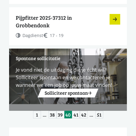
Pijpfitter 2025-37312 in
Grobbendonk
Dagdienst
17 - 19
Spontane sollicitatie
Je vond niet de uitdaging die je écht wil?
Solliciteer spontaan en we contacteren je
wanneer we een job op jouw maat vinden!
Solliciteer spontaan
1
…
38
39
40
41
42
…
51