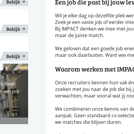
Een job die past bij jouw le
Bekijk
Wil je elke dag op dezelfde plek wer
Zoek je een vaste job of eerder int
Bij IMPACT denken we mee met jouw
Bekijk
maar de juiste match.
We geloven dat een goede job energi
maar ook daarbuiten. Want wie met
Bekijk
Waarom werken met IMPA
Onze recruiters kennen hun vak én 
liciteer
zoeken met jou naar de job die bij 
e een job
verwachten, maar vooral wat jij no
We combineren onze kennis van de
aanpak. Geen standaard cv-selectie
we matches die blijven duren.