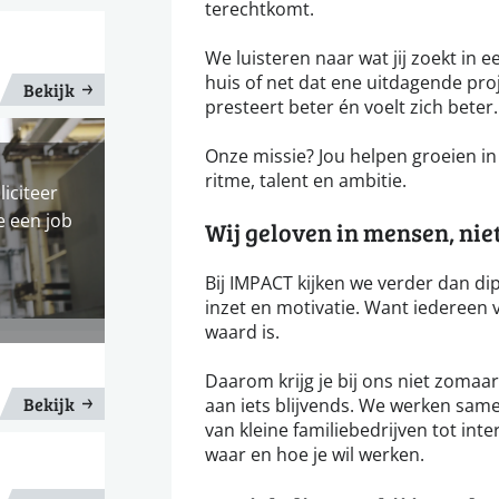
terechtkomt.
We luisteren naar wat jij zoekt in een
huis of net dat ene uitdagende proj
Bekijk
presteert beter én voelt zich beter.
Onze missie? Jou helpen groeien in j
ritme, talent en ambitie.
liciteer
e een job
Wij geloven in mensen, niet 
Bij IMPACT kijken we verder dan dip
inzet en motivatie. Want iedereen v
waard is.
Daarom krijg je bij ons niet zoma
Bekijk
aan iets blijvends. We werken same
van kleine familiebedrijven tot inte
waar en hoe je wil werken.