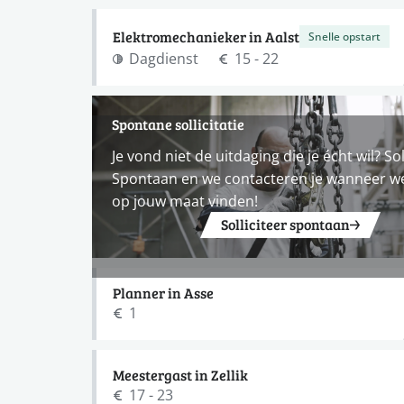
Elektromechanieker in Aalst
Snelle opstart
Dagdienst
15 - 22
Spontane sollicitatie
Je vond niet de uitdaging die je écht wil? Sol
Spontaan en we contacteren je wanneer w
op jouw maat vinden!
Solliciteer spontaan
Planner in Asse
1
Meestergast in Zellik
17 - 23