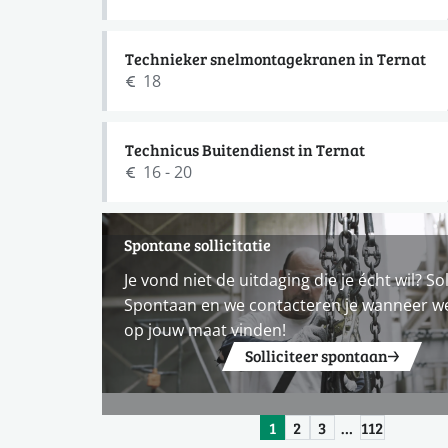
Technieker snelmontagekranen in Ternat
18
Technicus Buitendienst in Ternat
16 - 20
Spontane sollicitatie
Je vond niet de uitdaging die je écht wil? Sol
Spontaan en we contacteren je wanneer w
op jouw maat vinden!
Solliciteer spontaan
1
2
3
…
112