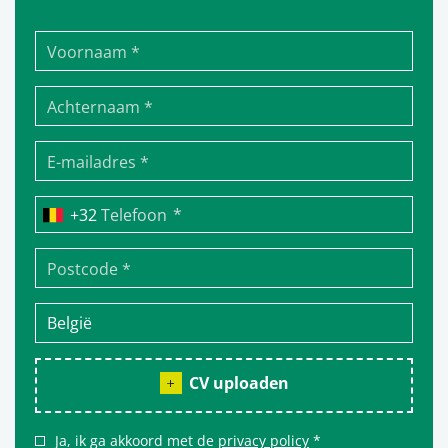
*
Telefoon
CV uploaden
Ja, ik ga akkoord met de
privacy policy
*