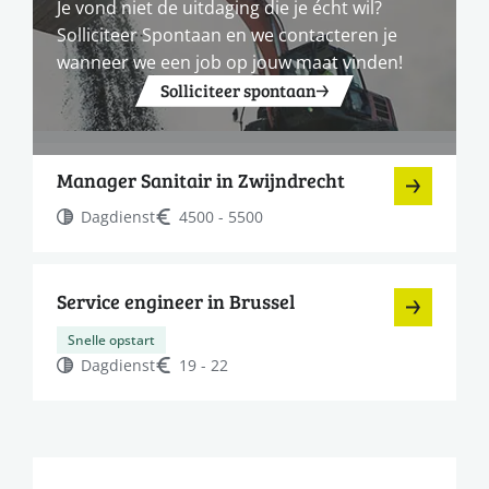
Je vond niet de uitdaging die je écht wil?
Solliciteer Spontaan en we contacteren je
wanneer we een job op jouw maat vinden!
Solliciteer spontaan
Manager Sanitair in Zwijndrecht
Dagdienst
4500 - 5500
Service engineer in Brussel
Snelle opstart
Dagdienst
19 - 22