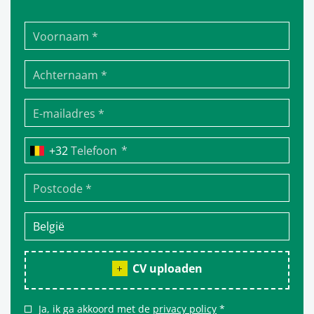
*
Telefoon
CV uploaden
Ja, ik ga akkoord met de
privacy policy
*