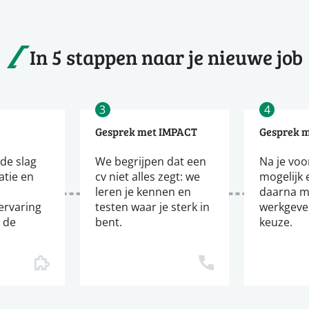
In 5 stappen naar je nieuwe job
3
4
Gesprek met IMPACT
Gesprek 
de slag
We begrijpen dat een
Na je voor
tatie en
cv niet alles zegt: we
mogelijk 
leren je kennen en
daarna m
ervaring
testen waar je sterk in
werkgever
j de
bent.
keuze.