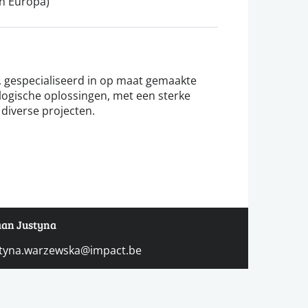
en Europa)
 gespecialiseerd in op maat gemaakte
ogische oplossingen, met een sterke
 diverse projecten.
 aan Justyna
styna.warzewska@impact.be