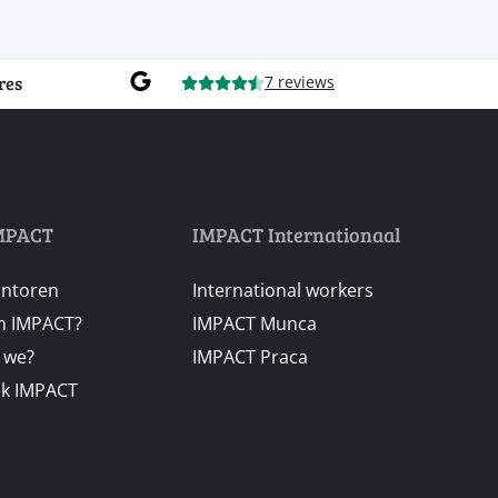
res
7 reviews
MPACT
IMPACT Internationaal
antoren
International workers
 IMPACT?
IMPACT Munca
n we?
IMPACT Praca
ek IMPACT