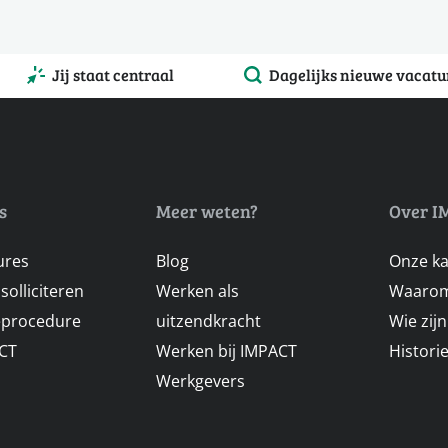
Jij staat centraal
Dagelijks nieuwe vacatu
s
Meer weten?
Over I
ures
Blog
Onze k
solliciteren
Werken als
Waarom
ieprocedure
uitzendkracht
Wie zij
ACT
Werken bij IMPACT
Histori
Werkgevers