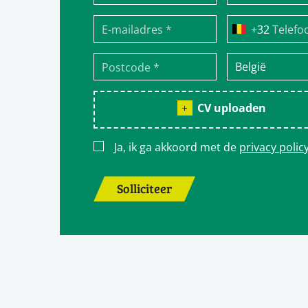
Telefo
CV uploaden
Ja, ik ga akkoord met de
privacy polic
Solliciteer