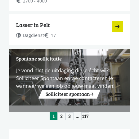
2700 - 4000
Lasser in Pelt
Dagdienst
17
Spontane sollicitatie
Je vond niet de uitdaging die je écht wil?
Solliciteer Spontaan en we contacteren je
wanneer we een job op jouw maat vinden!
Solliciteer spontaan
1
2
3
…
117