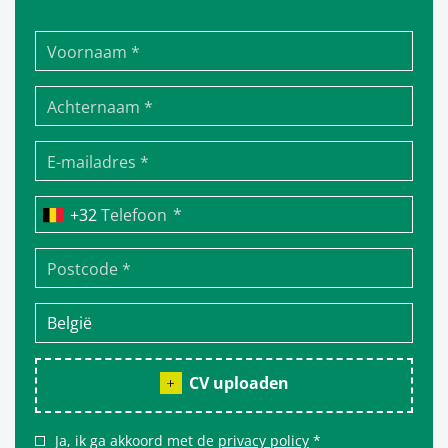
*
Telefoon
CV uploaden
Ja, ik ga akkoord met de
privacy policy
*