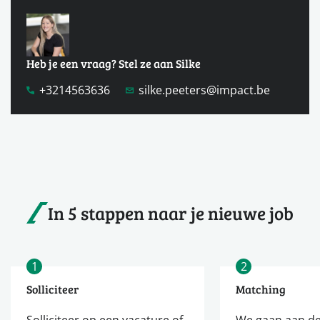
Heb je een vraag? Stel ze aan Silke
+3214563636
silke.peeters@impact.be
In 5 stappen naar je nieuwe job
1
2
Solliciteer
Matching
Solliciteer op een vacature of
We gaan aan de