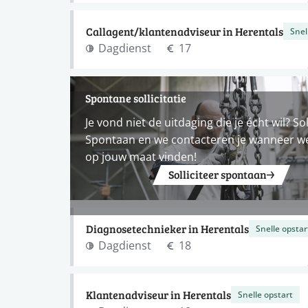
Callagent/klantenadviseur in Herentals
Snel
Dagdienst
17
Spontane sollicitatie
Je vond niet de uitdaging die je écht wil? Sol
Spontaan en we contacteren je wanneer w
op jouw maat vinden!
Solliciteer spontaan
Diagnosetechnieker in Herentals
Snelle opstar
Dagdienst
18
Klantenadviseur in Herentals
Snelle opstart