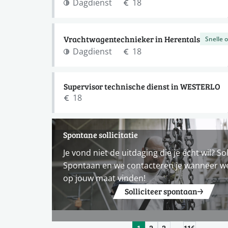
Dagdienst
18
Vrachtwagentechnieker in Herentals
Snelle 
Dagdienst
18
Supervisor technische dienst in WESTERLO
18
Spontane sollicitatie
Je vond niet de uitdaging die je écht wil? Sol
Spontaan en we contacteren je wanneer w
op jouw maat vinden!
Solliciteer spontaan
1
2
3
…
116