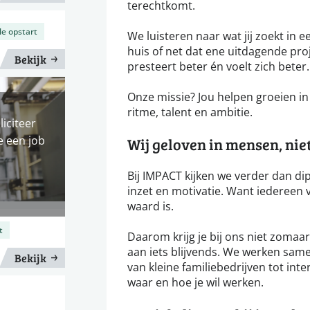
terechtkomt.
le opstart
We luisteren naar wat jij zoekt in een
huis of net dat ene uitdagende proj
Bekijk
presteert beter én voelt zich beter.
Onze missie? Jou helpen groeien in j
ritme, talent en ambitie.
liciteer
e een job
Wij geloven in mensen, niet 
Bij IMPACT kijken we verder dan dip
inzet en motivatie. Want iedereen v
waard is.
t
Daarom krijg je bij ons niet zoma
aan iets blijvends. We werken same
Bekijk
van kleine familiebedrijven tot inte
waar en hoe je wil werken.