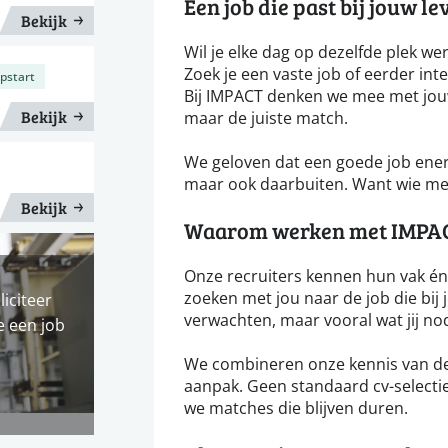
Een job die past bij jouw le
Bekijk
Wil je elke dag op dezelfde plek wer
Zoek je een vaste job of eerder int
opstart
Bij IMPACT denken we mee met jouw
Bekijk
maar de juiste match.
We geloven dat een goede job energi
maar ook daarbuiten. Want wie met
Bekijk
Waarom werken met IMPA
Onze recruiters kennen hun vak én 
zoeken met jou naar de job die bij 
liciteer
verwachten, maar vooral wat jij no
e een job
We combineren onze kennis van de
aanpak. Geen standaard cv-selectie
we matches die blijven duren.