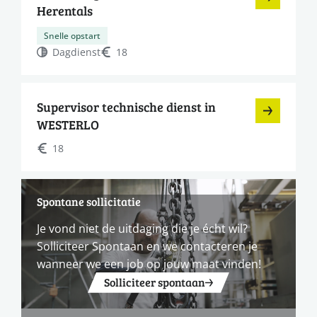
Herentals
Snelle opstart
Dagdienst
18
Supervisor technische dienst in
WESTERLO
18
Spontane sollicitatie
Je vond niet de uitdaging die je écht wil?
Solliciteer Spontaan en we contacteren je
wanneer we een job op jouw maat vinden!
Solliciteer spontaan