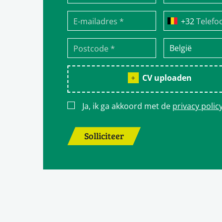
Telefo
CV uploaden
Ja, ik ga akkoord met de
privacy polic
Solliciteer