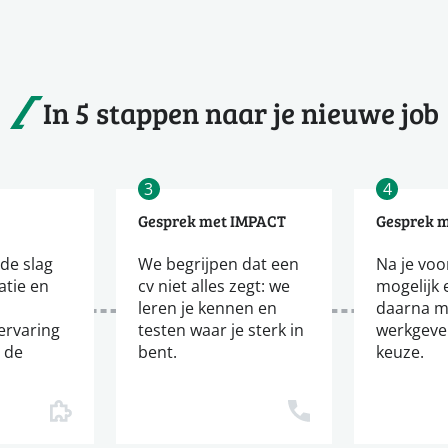
In 5 stappen naar je nieuwe job
3
4
Gesprek met IMPACT
Gesprek 
de slag
We begrijpen dat een
Na je voor
tatie en
cv niet alles zegt: we
mogelijk 
leren je kennen en
daarna m
ervaring
testen waar je sterk in
werkgever
j de
bent.
keuze.