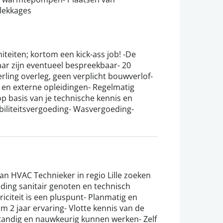
 lekkages
iteiten; kortom een kick-ass job! -De
aar zijn eventueel bespreekbaar- 20
erling overleg, geen verplicht bouwverlof-
 en externe opleidingen- Regelmatig
op basis van je technische kennis en
biliteitsvergoeding- Wasvergoeding-
n HVAC Technieker in regio Lille zoeken
iding sanitair genoten en technisch
iciteit is een pluspunt- Planmatig en
m 2 jaar ervaring- Vlotte kennis van de
fstandig en nauwkeurig kunnen werken- Zelf