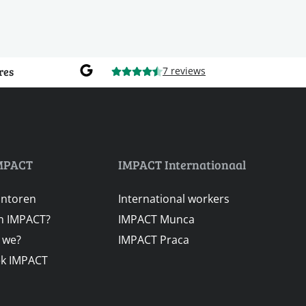
res
7 reviews
MPACT
IMPACT Internationaal
antoren
International workers
 IMPACT?
IMPACT Munca
n we?
IMPACT Praca
ek IMPACT