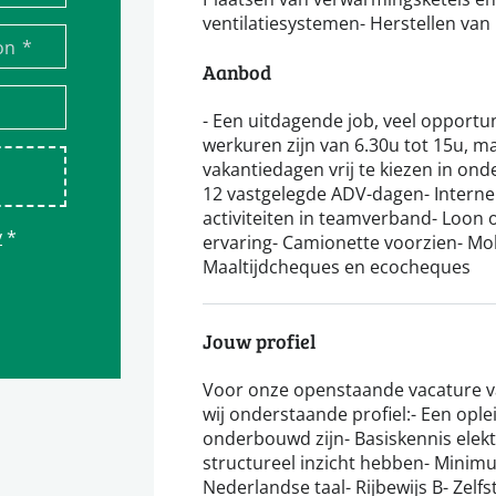
ventilatiesystemen- Herstellen van
*
on
Aanbod
- Een uitdagende job, veel opportun
werkuren zijn van 6.30u tot 15u, m
vakantiedagen vrij te kiezen in ond
12 vastgelegde ADV-dagen- Interne
activiteiten in teamverband- Loon 
y
*
ervaring- Camionette voorzien- Mo
Maaltijdcheques en ecocheques
Jouw profiel
Voor onze openstaande vacature va
wij onderstaande profiel:- Een ople
onderbouwd zijn- Basiskennis elektr
structureel inzicht hebben- Minimu
Nederlandse taal- Rijbewijs B- Zel