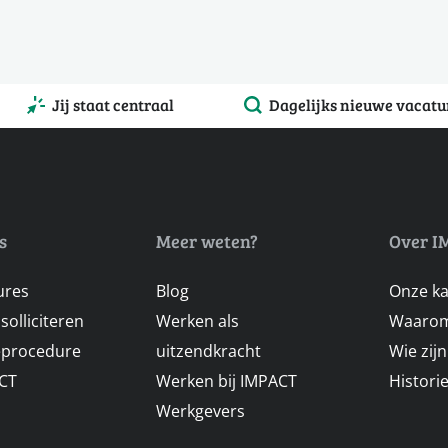
Jij staat centraal
Dagelijks nieuwe vacatu
s
Meer weten?
Over I
ures
Blog
Onze k
solliciteren
Werken als
Waarom
ieprocedure
uitzendkracht
Wie zij
ACT
Werken bij IMPACT
Histori
Werkgevers