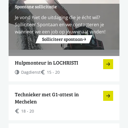
Spontane sollicitatie
Je vond niet de uitdaging die je écht wil?
Solliciteer Spontaan en we contacteren je
wanneer we een job op jouw maat vinden!
Solliciteer spontaan
Hulpmonteur in LOCHRISTI
Dagdienst
15 - 20
Technieker met G1-attest in
Mechelen
18 - 20