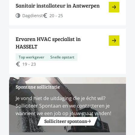
Sanitair installateur in Antwerpen
Dagdienst
20 - 25
Ervaren HVAC specialist in
HASSELT
Top werkgever
Snelle opstart
19 - 23
Spontane sollicitatie
Je vond niet de uitdaging die je écht wil?
Solliciteer Spontaan en we contacteren je
wanneer we een job op jouw maat vinden!
Solliciteer spontaan