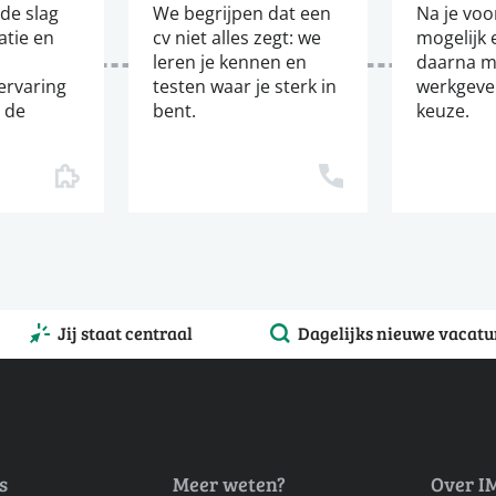
de slag
We begrijpen dat een
Na je voor
tatie en
cv niet alles zegt: we
mogelijk 
leren je kennen en
daarna m
ervaring
testen waar je sterk in
werkgever
j de
bent.
keuze.
Jij staat centraal
Dagelijks nieuwe vacatu
s
Meer weten?
Over I