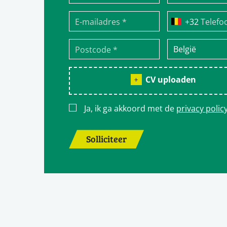
Telefo
CV uploaden
Ja, ik ga akkoord met de
privacy polic
Solliciteer