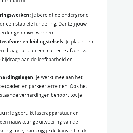
 bestaan uit:
eringswerken:
Je bereidt de ondergrond
or een stabiele fundering. Dankzij jouw
 verder gebouwd worden.
erafvoer en leidingstelsels:
Je plaatst en
 en draagt bij aan een correcte afvoer van
e bijdrage aan de leefbaarheid en
rhardingslagen:
Je werkt mee aan het
voetpaden en parkeerterreinen. Ook het
staande verhardingen behoort tot je
uur:
Je gebruikt laserapparatuur en
een nauwkeurige uitvoering van de
ring mee, dan krijg je de kans dit in de