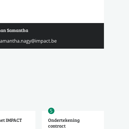
e aan Samantha
samantha.nagy@impact.be
5
met IMPACT
Ondertekening
contract