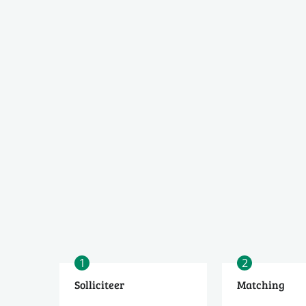
1
2
Solliciteer
Matching