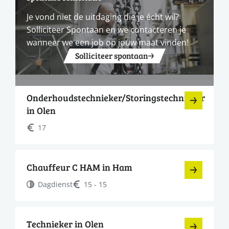
Je vond niet de uitdaging die je écht wil?
Solliciteer Spontaan en we contacteren je
wanneer we een job op jouw maat vinden!
Solliciteer spontaan
Onderhoudstechnieker/Storingstechnieker
in Olen
17
Chauffeur C HAM in Ham
Dagdienst
15 - 15
Technieker in Olen