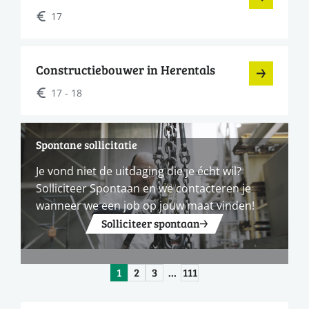
17
Constructiebouwer in Herentals
17 - 18
Spontane sollicitatie
Je vond niet de uitdaging die je écht wil?
Solliciteer Spontaan en we contacteren je
wanneer we een job op jouw maat vinden!
Solliciteer spontaan
1
2
3
…
111