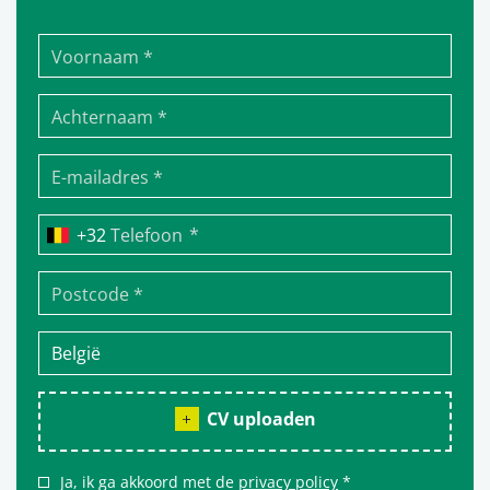
*
Telefoon
CV uploaden
Ja, ik ga akkoord met de
privacy policy
*