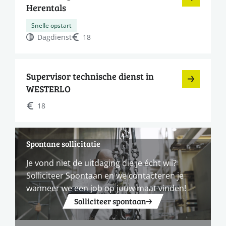
Herentals
Snelle opstart
Dagdienst
18
Supervisor technische dienst in
WESTERLO
18
Spontane sollicitatie
Je vond niet de uitdaging die je écht wil?
Solliciteer Spontaan en we contacteren je
wanneer we een job op jouw maat vinden!
Solliciteer spontaan