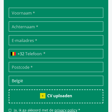
*
Telefoon
CV uploaden
Ja, ik ga akkoord met de
privacy policy
*