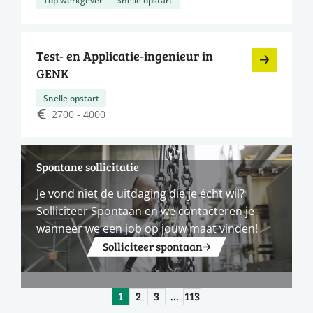
Test- en Applicatie-ingenieur in
GENK
Snelle opstart
2700 - 4000
Spontane sollicitatie
Je vond niet de uitdaging die je écht wil?
Solliciteer Spontaan en we contacteren je
wanneer we een job op jouw maat vinden!
Solliciteer spontaan
1
2
3
…
113