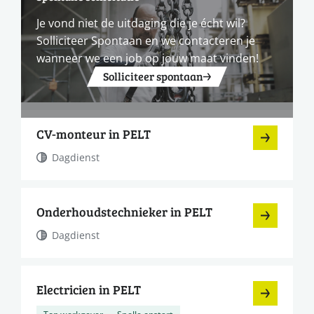
Je vond niet de uitdaging die je écht wil?
Solliciteer Spontaan en we contacteren je
wanneer we een job op jouw maat vinden!
Solliciteer spontaan
CV-monteur in PELT
Dagdienst
Onderhoudstechnieker in PELT
Dagdienst
Electricien in PELT
Top werkgever
Snelle opstart