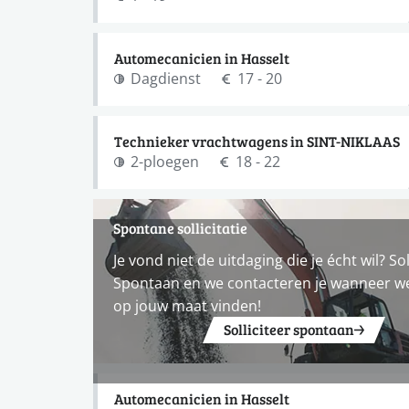
Automecanicien in Hasselt
Dagdienst
17 - 20
Technieker vrachtwagens in SINT-NIKLAAS
2-ploegen
18 - 22
Spontane sollicitatie
Je vond niet de uitdaging die je écht wil? Sol
Spontaan en we contacteren je wanneer w
op jouw maat vinden!
Solliciteer spontaan
Automecanicien in Hasselt