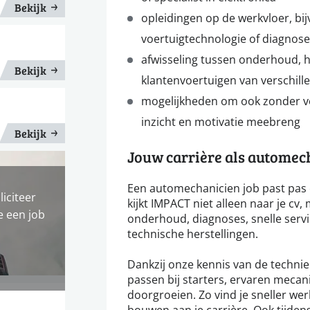
Bekijk
opleidingen op de werkvloer, bi
voertuigtechnologie of diagnose
afwisseling tussen onderhoud, h
Bekijk
klantenvoertuigen van verschil
mogelijkheden om ook zonder veel
inzicht en motivatie meebreng
Bekijk
Jouw carrière als automec
Een automechanicien job past pas 
liciteer
kijkt IMPACT niet alleen naar je cv,
e een job
onderhoud, diagnoses, snelle servi
technische herstellingen.
Dankzij onze kennis van de techni
passen bij starters, ervaren mecan
doorgroeien. Zo vind je sneller wer
bouwen aan je carrière. Ook tijden