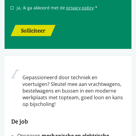
Ja, ik ga akkoord met de
privacy policy
*
Solliciteer
Gepassioneerd door techniek en
voertuigen? Sleutel mee aan vrachtwagens,
bestelwagens en bussen in een moderne
werkplaats met topteam, goed loon en kans
op bijscholing!
De job
Opsporen
mechanische en elektrische