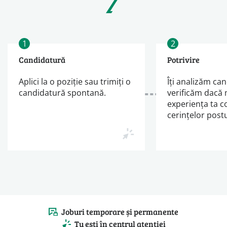
1
2
Candidatură
Potrivire
Aplici la o poziție sau trimiți o
Îți analizăm can
candidatură spontană.
verificăm dacă 
experiența ta 
cerințelor postu
Joburi temporare și permanente
Tu ești în centrul atenției