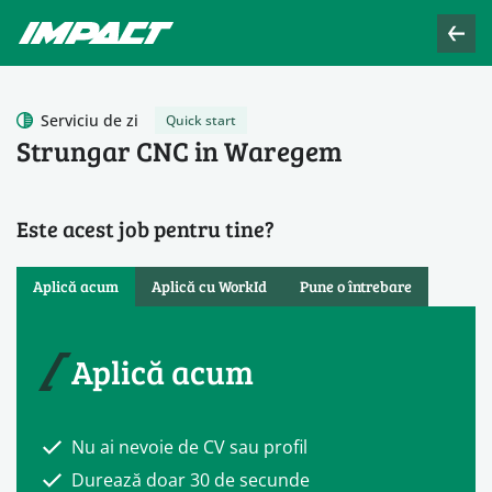
Serviciu de zi
Quick start
Strungar CNC in Waregem
Este acest job pentru tine?
Aplică acum
Aplică cu WorkId
Pune o întrebare
Aplică acum
Nu ai nevoie de CV sau profil
Durează doar 30 de secunde