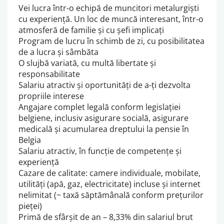
Vei lucra într-o echipă de muncitori metalurgiști
cu experiență. Un loc de muncă interesant, într-o
atmosferă de familie și cu șefi implicați
Program de lucru în schimb de zi, cu posibilitatea
de a lucra și sâmbăta
O slujbă variată, cu multă libertate și
responsabilitate
Salariu atractiv și oportunități de a-ți dezvolta
propriile interese
Angajare complet legală conform legislației
belgiene, inclusiv asigurare socială, asigurare
medicală și acumularea dreptului la pensie în
Belgia
Salariu atractiv, în funcție de competențe și
experiență
Cazare de calitate: camere individuale, mobilate,
utilități (apă, gaz, electricitate) incluse și internet
nelimitat (~ taxă săptămânală conform prețurilor
pieței)
Primă de sfârșit de an – 8,33% din salariul brut