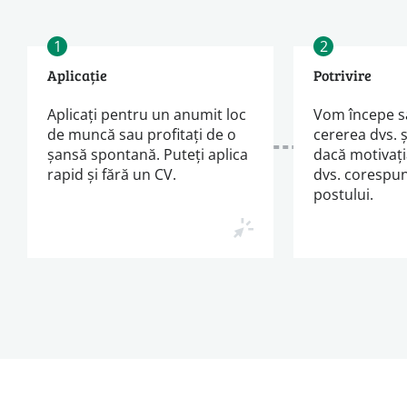
1
2
Aplicație
Potrivire
Aplicați pentru un anumit loc
Vom începe s
de muncă sau profitați de o
cererea dvs. 
șansă spontană. Puteți aplica
dacă motivați
rapid și fără un CV.
dvs. corespun
postului.