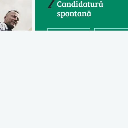
Candidatură
spontană
Telefo
CV upload
*
Da, sunt de acord cu
politica de
confidențialitate
*
Trimite