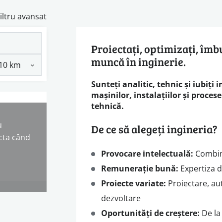
iltru avansat
Proiectați, optimizați, îmb
muncă în inginerie.
Sunteți analitic, tehnic și iubiți i
mașinilor, instalațiilor și procese
tehnică.
u
De ce să alegeți ingineria?
cta când
Provocare intelectuală:
Combina
Remunerație bună:
Expertiza d
Proiecte variate:
Proiectare, au
dezvoltare
Oportunități de creștere:
De la 