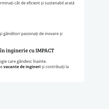
nați cât de eficient și sustenabil arată
și gânditori pasionați de inovare și
 în inginerie cu IMPACT
gie care gândesc înainte.
re
vacante de ingineri
și contribuiți la