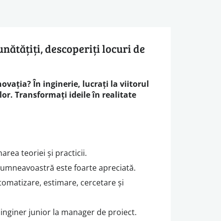
unătățiți, descoperiți locuri de
novația? În inginerie, lucrați la viitorul
lor. Transformați ideile în realitate
rea teoriei și practicii.
umneavoastră este foarte apreciată.
tomatizare, estimare, cercetare și
inginer junior la manager de proiect.