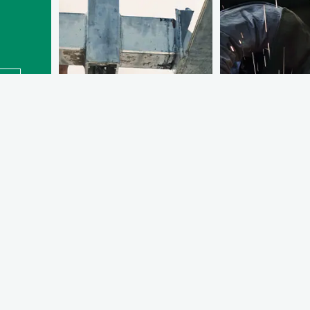
*
n
Ani de expertiză
Rețea extinsă