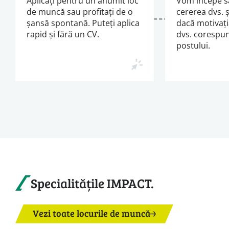
Aplicați pentru un anumit loc
Vom începe s
de muncă sau profitați de o
cererea dvs. 
șansă spontană. Puteți aplica
dacă motivați
rapid și fără un CV.
dvs. corespun
postului.
Specialitățile IMPACT.
Vezi toate locurile de muncă