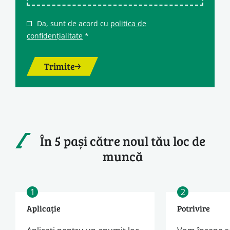
Da, sunt de acord cu
politica de
confidențialitate
*
Trimite
În 5 pași către noul tău loc de
muncă
1
2
Aplicație
Potrivire