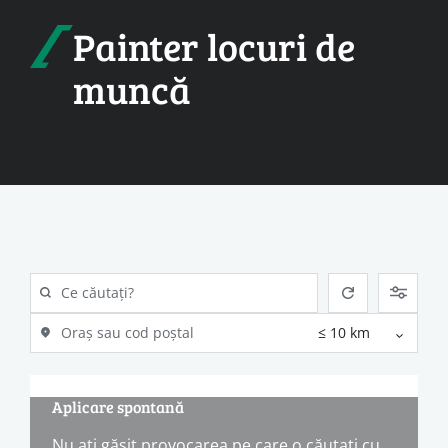
Painter locuri de
muncă
Aplicare spontană
Nu ați găsit provocarea pe care o căutați cu