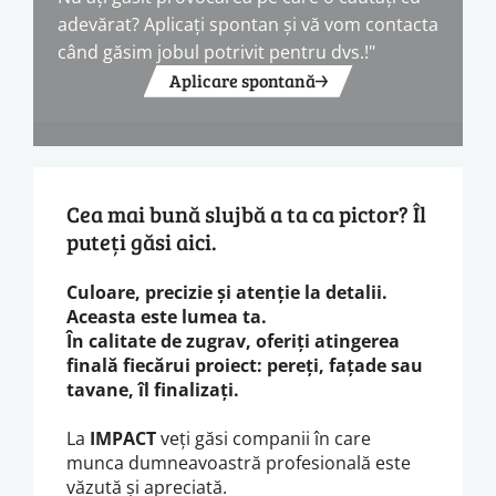
adevărat? Aplicați spontan și vă vom contacta
când găsim jobul potrivit pentru dvs.!"
Aplicare spontană
Cea mai bună slujbă a ta ca pictor? Îl
puteți găsi aici.
Culoare, precizie și atenție la detalii.
Aceasta este lumea ta.
În calitate de zugrav, oferiți atingerea
finală fiecărui proiect: pereți, fațade sau
tavane, îl finalizați.
La
IMPACT
veți găsi companii în care
munca dumneavoastră profesională este
văzută și apreciată.