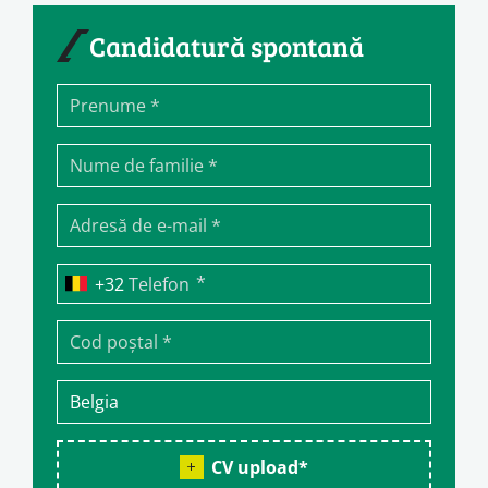
Candidatură spontană
*
Telefon
CV upload
*