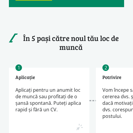
În 5 pași către noul tău loc de
muncă
1
2
Aplicație
Potrivire
Aplicați pentru un anumit loc
Vom începe s
de muncă sau profitați de o
cererea dvs. 
șansă spontană. Puteți aplica
dacă motivați
rapid și fără un CV.
dvs. corespun
postului.