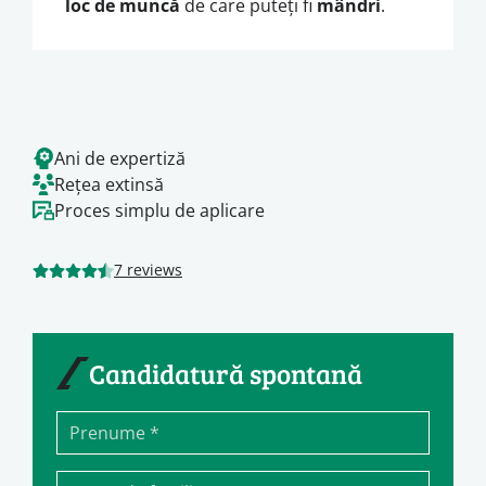
loc de muncă
de care puteți fi
mândri
.
Ani de expertiză
Rețea extinsă
Proces simplu de aplicare
7 reviews
Candidatură spontană