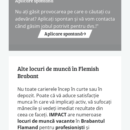
Aplicare spontană
Nu ați găsit provocarea pe care o căutați cu
adevărat? Aplicați spontan și vă vom contacta
când găsim jobul potrivit pentru dvs.!"
Aplicare spontană
Alte locuri de muncă în Flemish
Brabant
Nu toate carierele încep în curte sau în
depozit. Poate că vă aduce satisfacție
munca în care vă implicați activ, vă sufocați
mânecile și vedeți imediat rezultate din
ceea ce faceți.
IMPACT
are numeroase
locuri de muncă vacante
în
Brabantul
Flamand
pentru
profesioniști
și