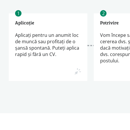
1
2
Aplicație
Potrivire
Aplicați pentru un anumit loc
Vom începe s
de muncă sau profitați de o
cererea dvs. 
șansă spontană. Puteți aplica
dacă motivați
rapid și fără un CV.
dvs. corespun
postului.