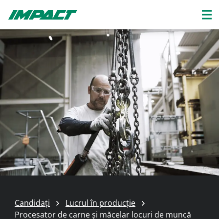
Candidați
Lucrul în producție
Procesator de carne și măcelar locuri de muncă