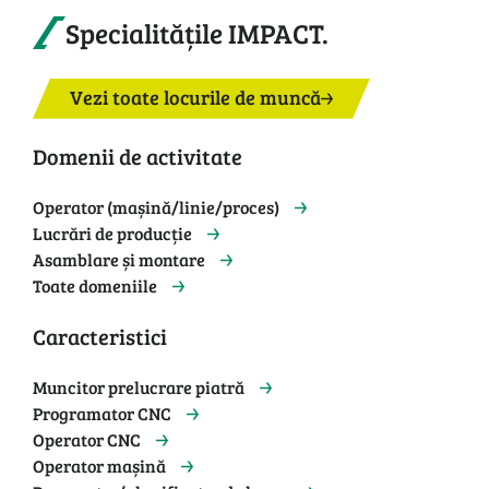
Specialitățile IMPACT.
Vezi toate locurile de muncă
Domenii de activitate
Operator (mașină/linie/proces)
Lucrări de producție
Asamblare și montare
Toate domeniile
Caracteristici
Muncitor prelucrare piatră
Programator CNC
Operator CNC
Operator mașină