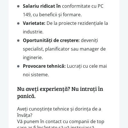
Salariu ridicat în
conformitate cu PC
149, cu beneficii și formare.
Varietate:
De la proiecte rezidențiale la
industrie.
Oportunități de creștere:
deveniți
specialist, planificator sau manager de
inginerie.
Provocare tehnică:
Lucrați cu cele mai
noi sisteme.
Nu aveți experiență? Nu intrați în
panică.
Aveți cunoștințe tehnice și dorința de a
învăța?
Vă punem în contact cu companii de top
care ar fi încântate să vă instruiască.