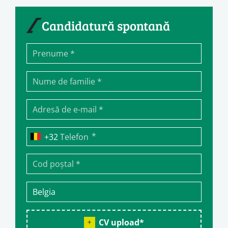
Candidatură spontană
*
Telefon
CV upload
*