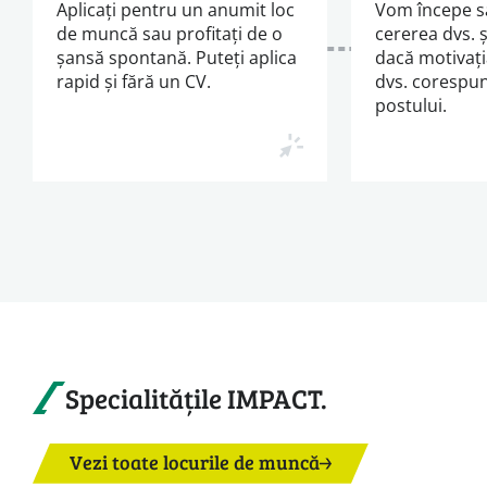
Aplicați pentru un anumit loc
Vom începe s
de muncă sau profitați de o
cererea dvs. 
șansă spontană. Puteți aplica
dacă motivați
rapid și fără un CV.
dvs. corespun
postului.
Specialitățile IMPACT.
Vezi toate locurile de muncă