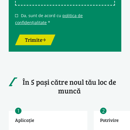
Da, sunt de acord cu
politica de
confidențialitate
*
Trimite
În 5 pași către noul tău loc de
muncă
1
2
Aplicație
Potrivire